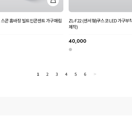
스코 스콘 홈바장 빌트인콘센트 가구매립
ZL-F22 (센서형)쿠스코 LED 가구
제작)
40,000
1
2
3
4
5
6
>>