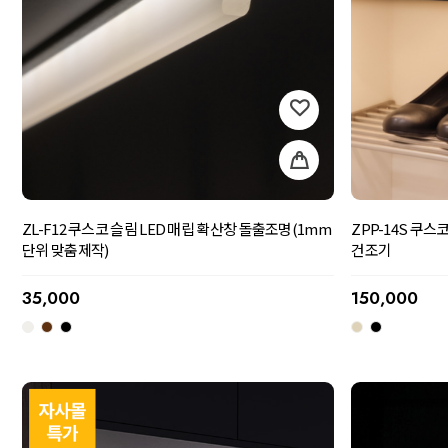
ZPP-14S 쿠
ZL-F12 쿠스코 슬림 LED 매립 확산창 돌출조명(1mm
건조기
단위 맞춤제작)
150,000
35,000