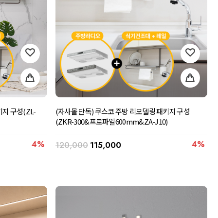
지 구성(ZL-
(자사몰 단독) 쿠스코 주방 리모델링 패키지 구성
(ZKR-300&프로파일600mm&ZA-J10)
4%
4%
120,000
115,000