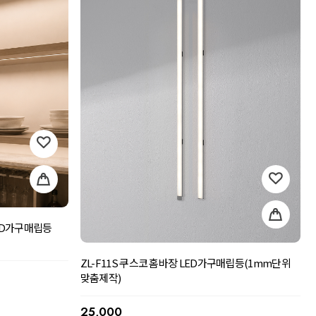
LED가구매립등
ZL-F11S 쿠스코 홈바장 LED가구매립등(1mm단위
맞춤제작)
25,000