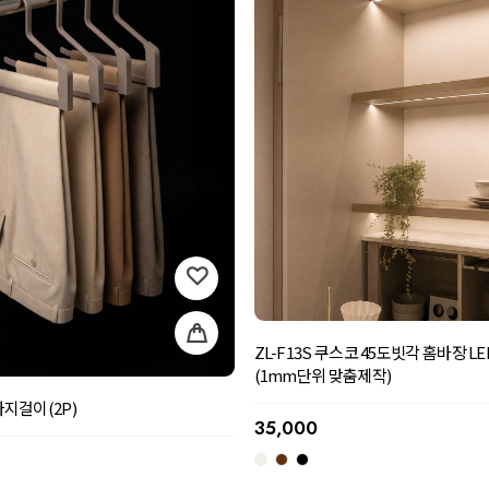
ZL-F13S 쿠스코 45도빗각 홈바장 
(1mm단위 맞춤제작)
바지걸이(2P)
35,000