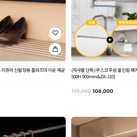
스코 리퓨어 신발장용 플라즈마 이온 제균
(자사몰 단독) 쿠스코 주방 올인원 패키
500H 900mm&ZA-J10)
110,000
106,000