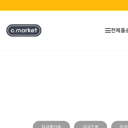
전제품
자사몰단독
가구조명
콘센