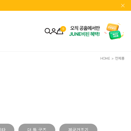
0
HOME
>
전제품
기타
더 틀 굿즈
제균건조기