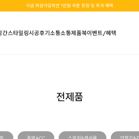
지금 회원가입하면 1만원 쿠폰 증정 및 추가 혜택
공간스타일링
시공후기
소통소통
제품북
이벤트/혜택
전제품
트
주방ACC
스위치&센서류
안정기&