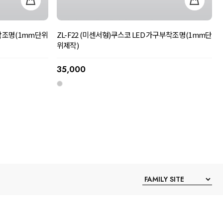
부착조명(1mm단위
ZL-F22 (미센서형)쿠스코 LED 가구부착조명(1mm단
위제작)
35,000