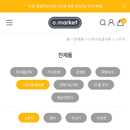
지금 회원가입하면 1만원 쿠폰 증정 및 추가 혜택
0
홈
전제품
스위치&센서류
스위치
전제품
자사몰단독
가구조명
콘센트
주방ACC
스위치&센서류
안정기&기타
더 틀 굿즈
제균건조기
스위치
센서
수신기
리모컨