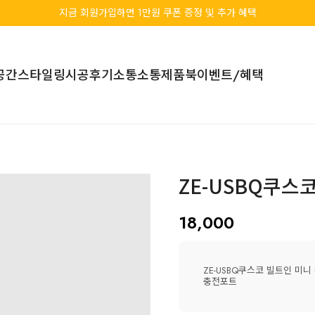
지금 회원가입하면 1만원 쿠폰 증정 및 추가 혜택
공간스타일링
시공후기
소통소통
제품북
이벤트/혜택
ZE-USBQ쿠스
18,000
ZE-USBQ쿠스코 빌트인 미니 
충전포트