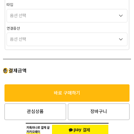
타입
연결옵션
0
총 결제금액
원
바로 구매하기
관심상품
장바구니