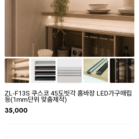
ZL-F13S 쿠스코 45도빗각 홈바장 LED가구매립
등(1mm단위 맞춤제작)
35,000