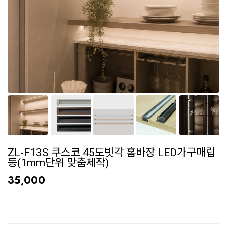
ZL-F13S 쿠스코 45도빗각 홈바장 LED가구매립
등(1mm단위 맞춤제작)
35,000