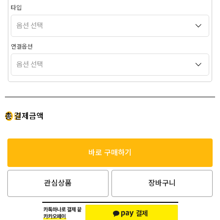
타입
연결옵션
0
총 결제금액
원
바로 구매하기
관심상품
장바구니