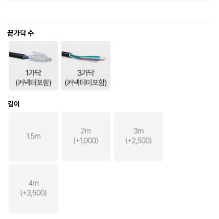
끝가닥 수
길이