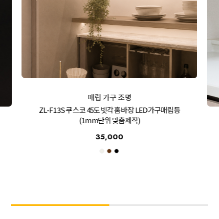
매립 가구 조명
ZL-F13S 쿠스코 45도빗각 홈바장 LED가구매립등
(1mm단위 맞춤제작)
35,000