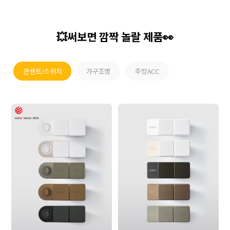
💥써보면 깜짝 놀랄 제품👀
콘센트/스위치
가구조명
주방ACC