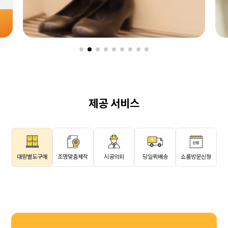
제공 서비스
대량별도구매
조명맞춤제작
시공의뢰
당일퀵배송
쇼룸방문신청