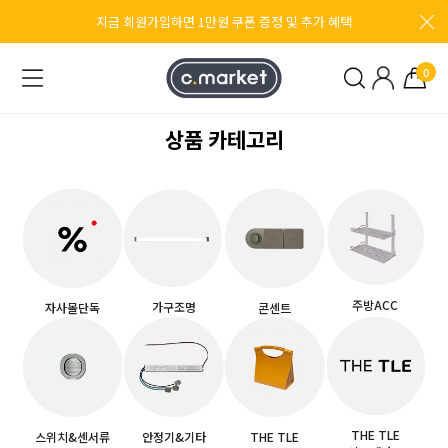
지금 회원가입하면 1만원 쿠폰 증정 및 추가 혜택
보러가기
0
상품 카테고리
NEW
신제품 쿠스코 슬림 LED 매립 확산창 돌출조명
ZL-F12
주방ACC
가구조명
자사몰단독
콘센트
THE TLE
스위치&센서류
안정기&기타
THE TLE