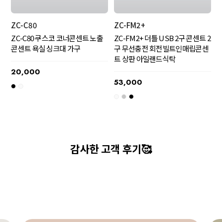
ZC-FM2+
ZC-C80
ZC-FM2+ 더틀 USB 2구 콘센트 2
ZC-C80 쿠스코 코너콘센트 노출
구 무선충전 회전빌트인매립콘센
콘센트 욕실 싱크대 가구
트 상판 아일랜드식탁
20,000
53,000
감사한 고객 후기🥰