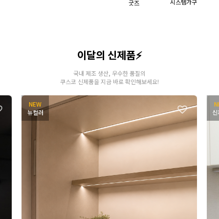
시스템가구
굿즈
이달의 신제품⚡
국내 제조 생산, 우수한 품질의
쿠스코 신제품을 지금 바로 확인해보세요!
NEW
N
뉴컬러
신