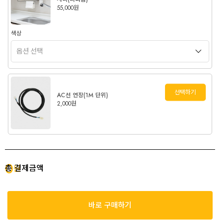
55,000원
색상
선택하기
AC선 연장(1M 단위)
2,000원
0
총 결제금액
원
바로 구매하기