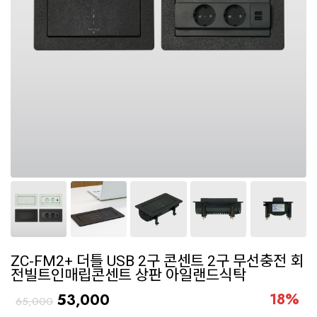
ZC-FM2+ 더틀 USB 2구 콘센트 2구 무선충전 회
전빌트인매립콘센트 상판 아일랜드식탁
18
%
53,000
65,000