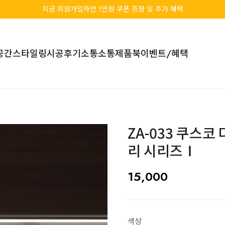
지금 회원가입하면 1만원 쿠폰 증정 및 추가 혜택
공간스타일링
시공후기
소통소통
제품북
이벤트/혜택
ZA-033 쿠스
리 시리즈Ⅰ
15,000
색상