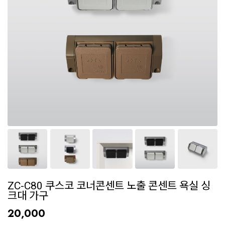
ZC-C80 쿠스코 코너콘센트 노출 콘센트 욕실 싱
크대 가구
20,000