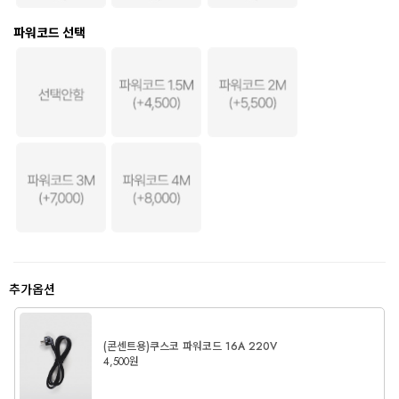
파워코드 선택
추가옵션
(콘센트용)쿠스코 파워코드 16A 220V
4,500원