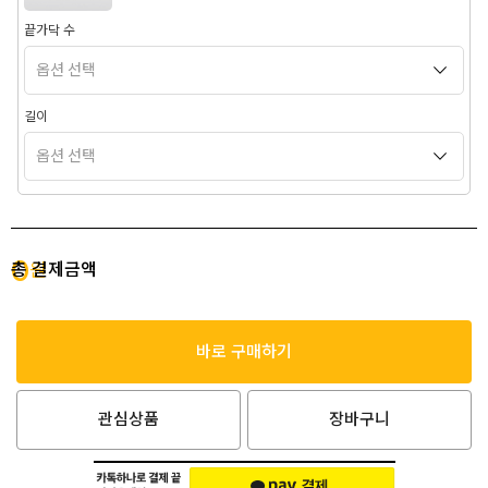
끝가닥 수
길이
0
총 결제금액
원
바로 구매하기
관심상품
장바구니