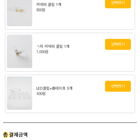
선택하기
커넥터 클립 1개
500원
선택하기
ㄱ자 커넥터 클립 1개
1,000원
선택하기
LED클립+폼테이프 5개
300원
0
총 결제금액
원