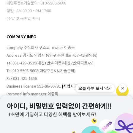
대량주문&기술문의 : 010-5506-5608
평일 : AM 09:00 ~ PM 17:00
(주말 및 공휴일 휴무)
COMPANY INFO
company 주식회사 쿠스코
owner 이종득
Address 경기도 안양시 동안구 흥안대로 457-42(관양동)
Tel 031-429-3535(내선1번:씨마켓/내선2번:아파트AS)
Tel 010-5506-5608(대량주문&및기술문의)
Fax 031-421-1656
Business license 593-86-00791
[사업자 정보 확인]
오늘 하루 보지 않기
Personal info manager 이종득
e-mail cz4293535@naver.com
COPYRIGHT ⓒ CUZCOMARKET CORP.ALL RIGHTS RESERVED.
CATALOG
Q&A
EVENT