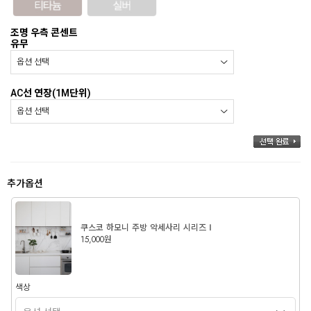
조명 우측 콘센트
유무
AC선 연장(1M단위)
추가옵션
쿠스코 하모니 주방 악세사리 시리즈Ⅰ
15,000원
색상