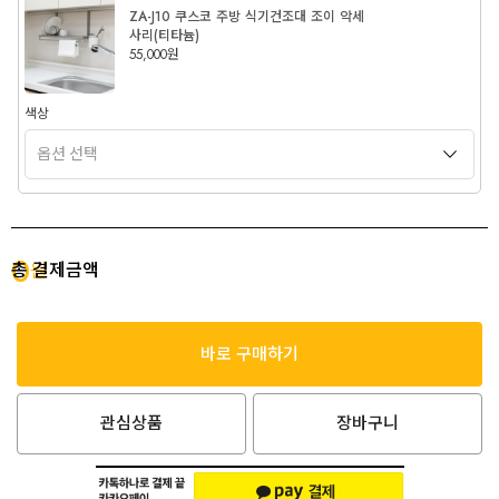
ZA-J10 쿠스코 주방 식기건조대 조이 악세
사리(티타늄)
55,000원
색상
0
총 결제금액
원
바로 구매하기
관심상품
장바구니