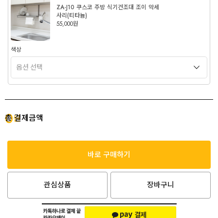
ZA-J10 쿠스코 주방 식기건조대 조이 악세
사리(티타늄)
55,000원
색상
0
총 결제금액
원
바로 구매하기
관심상품
장바구니