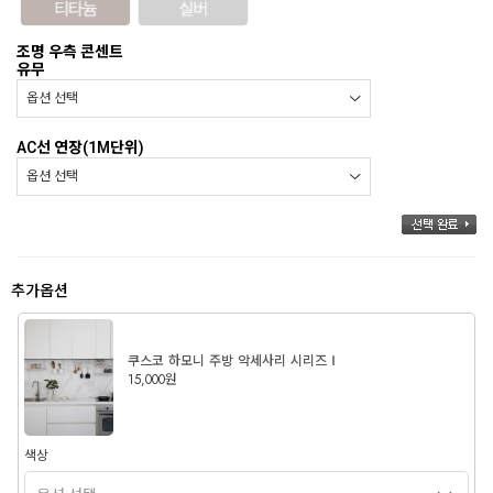
조명 우측 콘센트
유무
AC선 연장(1M단위)
추가옵션
쿠스코 하모니 주방 악세사리 시리즈Ⅰ
15,000원
색상