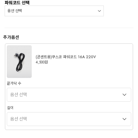
파워코드 선택
추가옵션
(콘센트용)쿠스코 파워코드 16A 220V
4,500원
끝가닥 수
길이