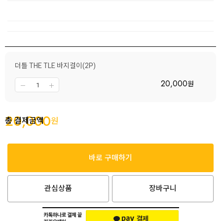
더틀 THE TLE 바지걸이(2P)
20,000
원
20,000
총 결제금액
원
바로 구매하기
관심상품
장바구니