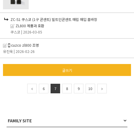
ZC-S1 쿠스코 (1구 콘센트) 빌트인콘센트 매립 매입 홈바장
ZL800 제품과 호환
쿠스코
| 2026-03-05
cuzco zl800 조명
유진욱
| 2026-02-26
글쓰기
6
7
8
9
10