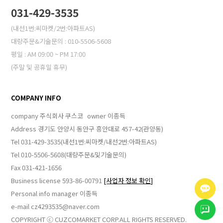
031-429-3535
(내선1번:씨마켓/2번:아파트AS)
대량주문&기술문의 : 010-5506-5608
평일 : AM 09:00 ~ PM 17:00
(주말 및 공휴일 휴무)
COMPANY INFO
company 주식회사 쿠스코
owner 이종득
Address 경기도 안양시 동안구 흥안대로 457-42(관양동)
Tel 031-429-3535(내선1번:씨마켓/내선2번:아파트AS)
Tel 010-5506-5608(대량주문&및기술문의)
Fax 031-421-1656
Business license 593-86-00791
[사업자 정보 확인]
Personal info manager 이종득
e-mail cz4293535@naver.com
COPYRIGHT ⓒ CUZCOMARKET CORP.ALL RIGHTS RESERVED.