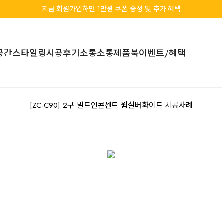
지금 회원가입하면 1만원 쿠폰 증정 및 추가 혜택
공간스타일링
시공후기
소통소통
제품북
이벤트/혜택
[ZC-C90] 2구 빌트인콘센트 웜실버화이트 시공사례