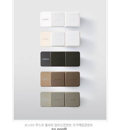
ZC-C90 쿠스코 홈바장 빌트인콘센트 가구매립콘센트
20,000원