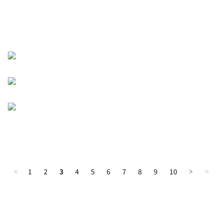
1
2
3
4
5
6
7
8
9
10
<<
>
>>