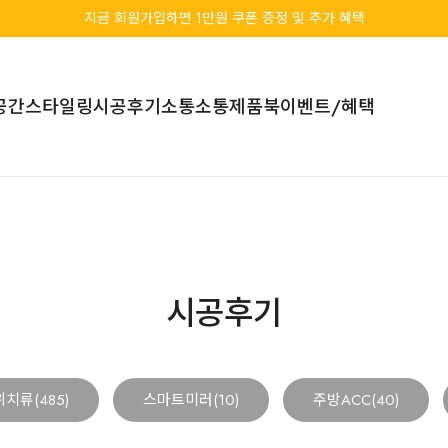
지금 회원가입하면 1만원 쿠폰 증정 및 추가 혜택
공간스타일링
시공후기
소통소통
제품북
이벤트/혜택
시공후기
치류(485)
스마트미러(10)
주방ACC(40)