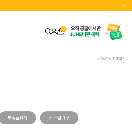
0
HOME
>
시공후기
부속품(13)
시스템가구