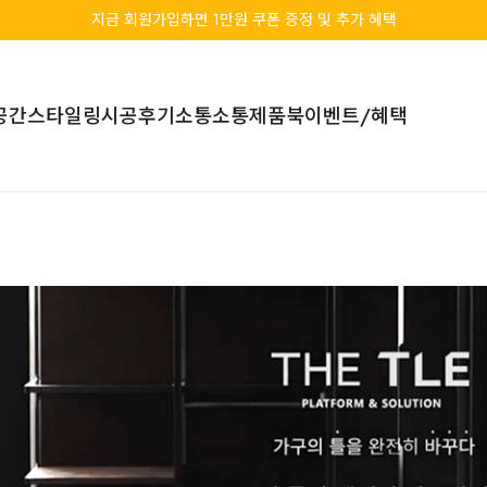
지금 회원가입하면 1만원 쿠폰 증정 및 추가 혜택
공간스타일링
시공후기
소통소통
제품북
이벤트/혜택