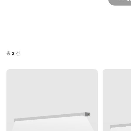
총
3
건