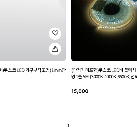
(안정기미포함)쿠스코 LED바 플렉
센서형)쿠스코 LED 가구부착조명(1mm단
명 1롤 5M (3000K,4000K,6500K)선
15,000
1