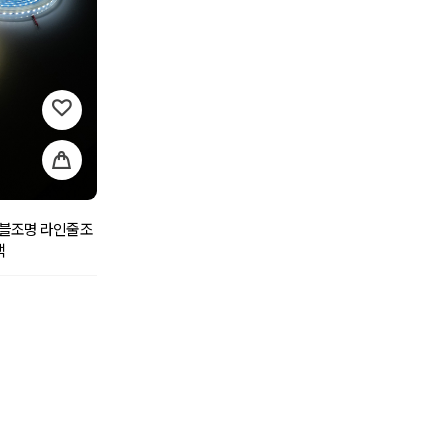
시블조명 라인줄조
택