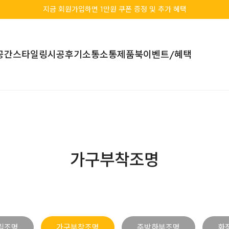
지금 회원가입하면 1만원 쿠폰 증정 및 추가 혜택
공간스타일링
시공후기
소통소통
제품북
이벤트/혜택
가구부착조명
립조명
가구부착조명
주방하부조명
화