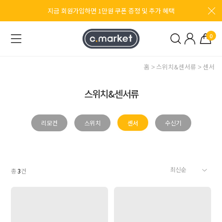
지금 회원가입하면 1만원 쿠폰 증정 및 추가 혜택
0
홈
스위치&센서류
센서
스위치&센서류
리모컨
스위치
센서
수신기
총
3
건