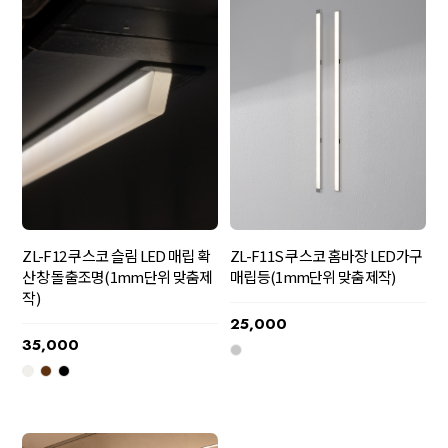
ZL-F11S 쿠스코 홈바장 LED가구
ZL-F12 쿠스코 슬림 LED 매립 확
매립등(1mm단위 맞춤제작)
산창 돌출조명(1mm단위 맞춤제
작)
25,000
35,000