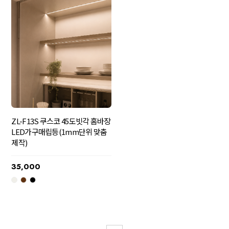
ZL-F13S 쿠스코 45도빗각 홈바장
LED가구매립등(1mm단위 맞춤
제작)
35,000