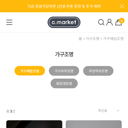
지금 회원가입하면 1만원 쿠폰 증정 및 추가 혜택
0
홈
가구조명
가구매립조명
가구조명
가구매립조명
가구부착조명
주방하부조명
화장대조명
총
3
건