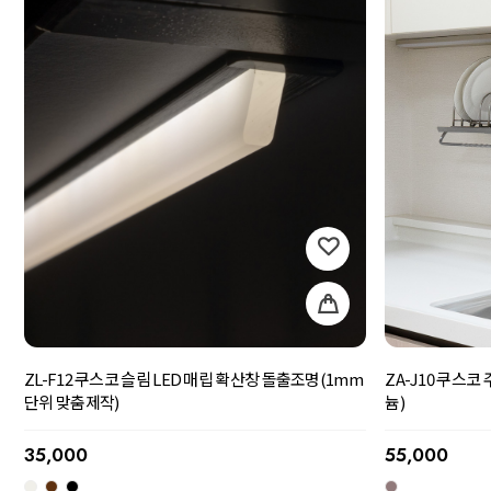
ZL-F12 쿠스코 슬림 LED 매립 확산창 돌출조명(1mm
ZA-J10 쿠스
단위 맞춤제작)
늄)
35,000
55,000