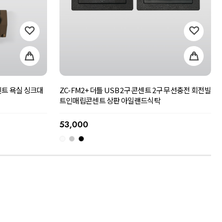
ZC-FM2+ 더틀 USB 2구 콘센트 2구 무선충전 회전빌
센트 욕실 싱크대
트인매립콘센트 상판 아일랜드식탁
53,000