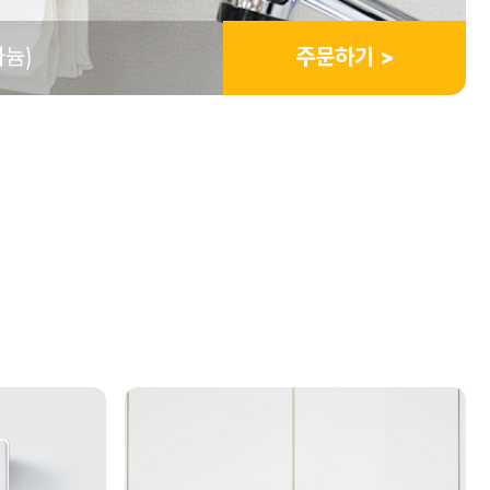
타늄)
주문하기 >
3