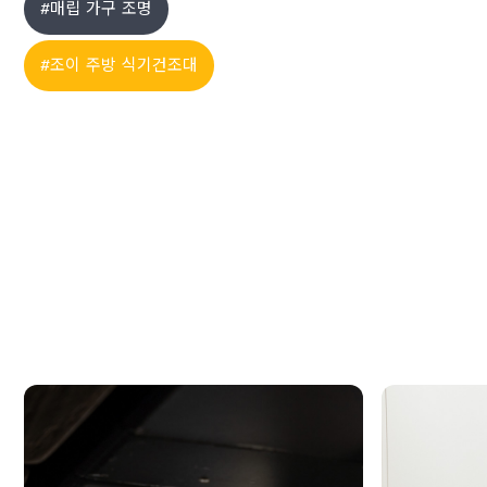
#매립 가구 조명
립등(1mm단위 맞춤제작)
주문하기 >
#조이 주방 식기건조대