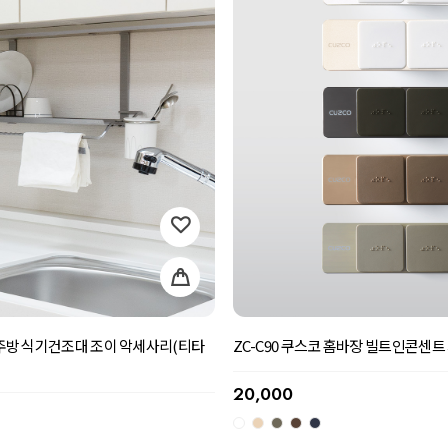
ZC-C90 쿠스코 홈바장 빌트인콘센
코 주방 식기건조대 조이 악세사리(티타
20,000