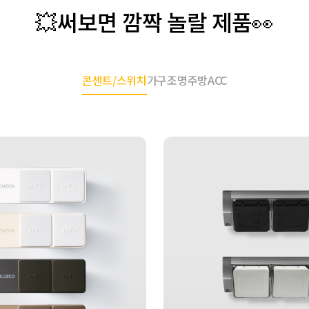
💥써보면 깜짝 놀랄 제품👀
콘센트/스위치
가구조명
주방ACC