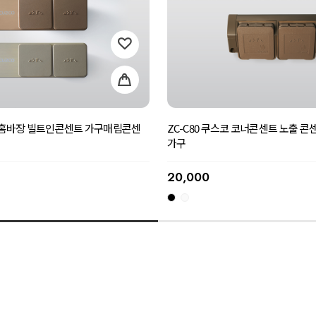
코 홈바장 빌트인콘센트 가구매립콘센
ZC-C80 쿠스코 코너콘센트 노출 콘
가구
20,000