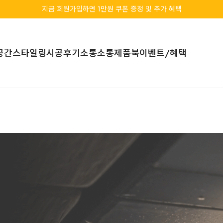
지금 회원가입하면 1만원 쿠폰 증정 및 추가 혜택
공간스타일링
시공후기
소통소통
제품북
이벤트/혜택