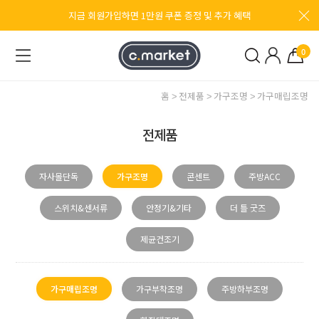
지금 회원가입하면 1만원 쿠폰 증정 및 추가 혜택
0
홈
전제품
가구조명
가구매립조명
전제품
자사몰단독
가구조명
콘센트
주방ACC
스위치&센서류
안정기&기타
더 틀 굿즈
제균건조기
가구매립조명
가구부착조명
주방하부조명