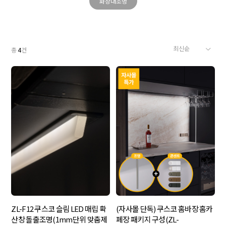
화장대조명
총
4
건
(자사몰 단독) 쿠스코 홈바장 홈카
ZL-F12 쿠스코 슬림 LED 매립 확
페장 패키지 구성(ZL-
산창 돌출조명(1mm단위 맞춤제