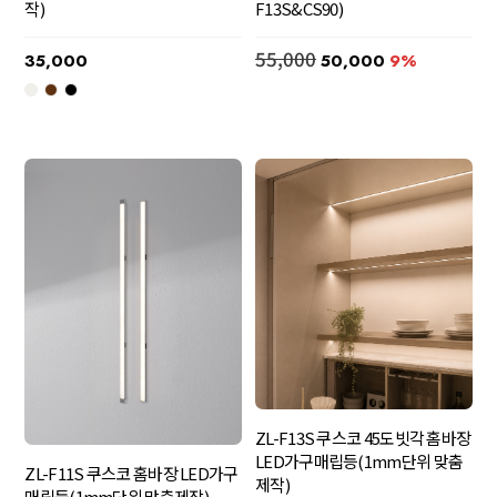
F13S&CS90)
작)
55,000
50,000
9%
35,000
ZL-F13S 쿠스코 45도빗각 홈바장
LED가구매립등(1mm단위 맞춤
ZL-F11S 쿠스코 홈바장 LED가구
제작)
매립등(1mm단위 맞춤제작)